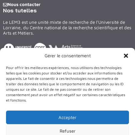
Nous contacter
Nos tutelles
Le LEM3 est une unité mixte de recherche de l'Université de
Lorraine, du Centre national de la recherche scientifique et des
Arts et Métiers.
Gérer le consentement
Suivez nous sur les réseaux
Pour offrir les meilleures expériences, nous utilisons des technologies
LinkedIn
X
Facebook
YouTube
telles que les cookies pour stocker et/ou accéder aux informations des
appareils. Le fait de consentir à ces technologies nous permettra de
traiter des données telles que le comportement de navigation ou les ID
Le bâtiment et les équipements du LEM3 sont cofinancés par
uniques sur ce site. Le fait de ne pas consentir ou de retirer son
l’Union Européenne
consentement peut avoir un effet négatif sur certaines caractéristiques
et fonctions.
Accepter
Refuser