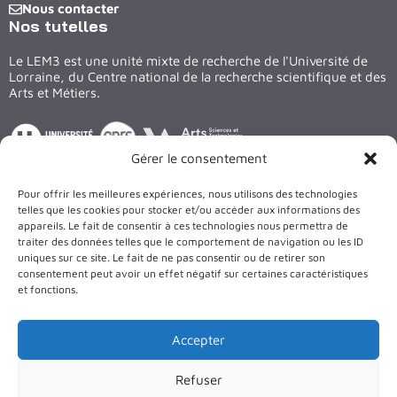
Nous contacter
Nos tutelles
Le LEM3 est une unité mixte de recherche de l'Université de
Lorraine, du Centre national de la recherche scientifique et des
Arts et Métiers.
Gérer le consentement
Suivez nous sur les réseaux
Pour offrir les meilleures expériences, nous utilisons des technologies
LinkedIn
X
Facebook
YouTube
telles que les cookies pour stocker et/ou accéder aux informations des
appareils. Le fait de consentir à ces technologies nous permettra de
traiter des données telles que le comportement de navigation ou les ID
Le bâtiment et les équipements du LEM3 sont cofinancés par
uniques sur ce site. Le fait de ne pas consentir ou de retirer son
l’Union Européenne
consentement peut avoir un effet négatif sur certaines caractéristiques
et fonctions.
Accepter
Refuser