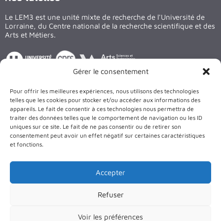
Le LEM3 est une unité mixte de recherche de l'Université de
Lorraine, du Centre national de la recherche scientifique et des
Arts et Métiers.
Gérer le consentement
Suivez nous sur les réseaux
Pour offrir les meilleures expériences, nous utilisons des technologies
LinkedIn
X
Facebook
YouTube
telles que les cookies pour stocker et/ou accéder aux informations des
appareils. Le fait de consentir à ces technologies nous permettra de
traiter des données telles que le comportement de navigation ou les ID
Le bâtiment et les équipements du LEM3 sont cofinancés par
uniques sur ce site. Le fait de ne pas consentir ou de retirer son
l’Union Européenne
consentement peut avoir un effet négatif sur certaines caractéristiques
et fonctions.
Accepter
Refuser
Voir les préférences