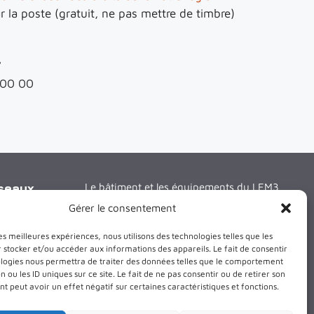
r la poste (gratuit, ne pas mettre de timbre)
7
 00 00
éseaux
Le bâtiment et les équipements du LEM3
sont cofinancés par l’Union Européenne
Gérer le consentement
les meilleures expériences, nous utilisons des technologies telles que les
 stocker et/ou accéder aux informations des appareils. Le fait de consentir
ologies nous permettra de traiter des données telles que le comportement
n ou les ID uniques sur ce site. Le fait de ne pas consentir ou de retirer son
 peut avoir un effet négatif sur certaines caractéristiques et fonctions.