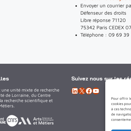
Envoyer un courrier pa
Défenseur des droits
Libre réponse 71120
75342 Paris CEDEX 0
Téléphone : 09 69 39
lles
Suivez nous sur les r
LinkedIn
X
Facebook
YouTube
 une unité mixte de recherche
ité de Lorraine, du Centre
Pour offrir 
la recherche scientifique et
cookies pour
Métiers.
à ces techn
de navigatio
consentement