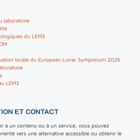
u laboratoire
lité
nologiques du LEM3
IOM
isation locale du European Lunar Symposium 2026
aboratoire
s
 au LEM3
TION ET CONTACT
der à un contenu ou à un service, vous pouvez
rienté vers une alternative accessible ou obtenir le