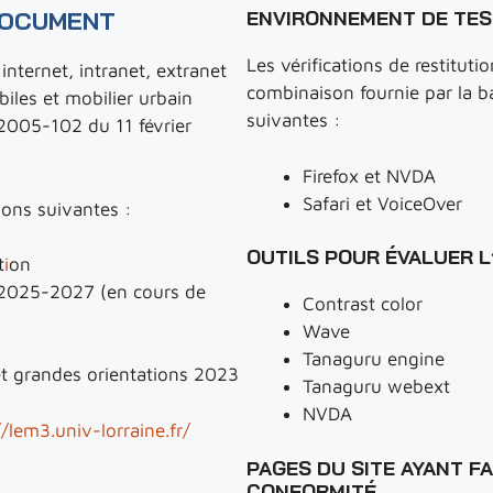
DOCUMENT
ENVIRONNEMENT DE TES
Les vérifications de restituti
internet, intranet, extranet
combinaison fournie par la b
biles et mobilier urbain
suivantes :
°2005-102 du 11 février
Firefox et NVDA
Safari et VoiceOver
tions suivantes :
OUTILS POUR ÉVALUER L
t
i
on
é 2025-2027 (en cours de
Contrast color
Wave
Tanaguru engine
et grandes orientations 2023
Tanaguru webext
NVDA
/lem3.univ-lorraine.fr/
PAGES DU SITE AYANT FA
CONFORMITÉ