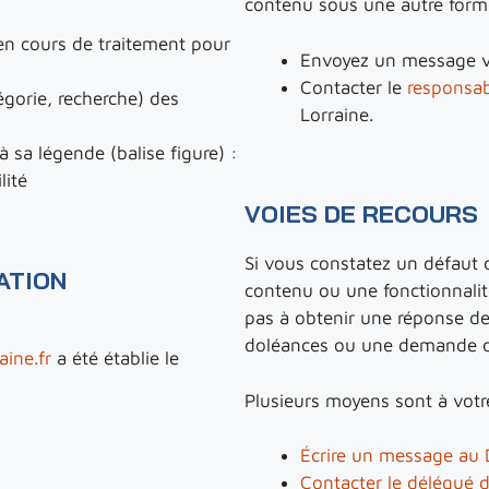
contenu sous une autre form
n cours de traitement pour
Envoyez un message v
Contacter le
responsab
tégorie, recherche) des
Lorraine.
 sa légende (balise figure) :
lité
VOIES DE RECOURS
Si vous constatez un défaut 
ATION
contenu ou une fonctionnalit
pas à obtenir une réponse de 
doléances ou une demande d
raine.fr
a été établie le
Plusieurs moyens sont à votr
Écrire un message au 
Contacter le délégué d