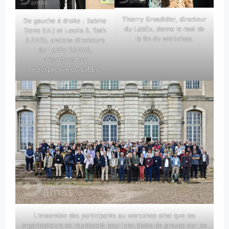
Thierry Grosdidier, directeur
De gauche à droite : Sabine
du LabEx, donne le mot de
Denis (IJL) et Laszlo S. Toth
la fin du workshop.
(LEM3), anciens directeurs
du LabEx DAMAS,
présentent une
rétrospective du LabEx.
L’ensemble des participants au workshop ainsi que les
organisateurs se réunissent pour une photo de groupe sur les