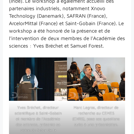
(Inde). Le workshop a également accueilli des
partenaires industriels, notamment Xnovo
Technology (Danemark), SAFRAN (France),
ArcelorMittal (France) et Saint-Gobain (France). Le
workshop a été honoré de la présence et de
l’intervention de deux membres de l’Académie des
sciences : Yves Bréchet et Samuel Forest.
Yves Bréchet, directeur
Marc Legros, directeur de
scientifique à Saint-Gobain
recherche au CEMES
et membre de l’Académie
(CNRS), pose ses questions
des sciences, présente sa
suite à une présentation.
vision du futur de la