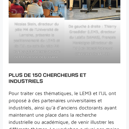
Nicolas Stein, directeur du
De gauche à droite : Thierry
pôle M4 de l’Université de
Grosdidier (LEM3, directeur
Lorraine, présente le
du LabEx DAMAS), François
positionnement du LEM3 et
Montaigne (directeur de
de l’IJL au sein du pôle M4
l’IJL) et Hamid Zahrouni
et plus globalement au sein
(directeur du LEM3).
de l’Université de Lorraine.
PLUS DE 150 CHERCHEURS ET
INDUSTRIELS
Pour traiter ces thématiques, le LEM3 et l’IJL ont
proposé à des partenaires universitaires et
industriels, ainsi qu’à d’anciens doctorants ayant
maintenant une place dans la recherche
industrielle ou académique, de venir illustrer les