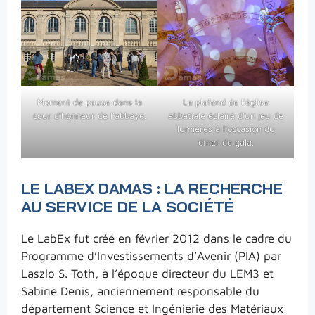
Moment de pause dans la
Le plafond de l’église
cour d’honneur de l’abbaye.
abbatiale éclairé d’un jeu de
lumières à l’occasion du
dîner de gala.
LE LABEX DAMAS : LA RECHERCHE
AU SERVICE DE LA SOCIÉTÉ
Le LabEx fut créé en février 2012 dans le cadre du
Programme d’Investissements d’Avenir (PIA) par
Laszlo S. Toth, à l’époque directeur du LEM3 et
Sabine Denis, anciennement responsable du
département Science et Ingénierie des Matériaux