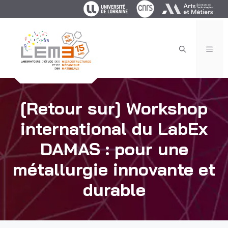
Aller
au
contenu
MEN
[Retour sur] Workshop
international du LabEx
DAMAS : pour une
métallurgie innovante et
durable