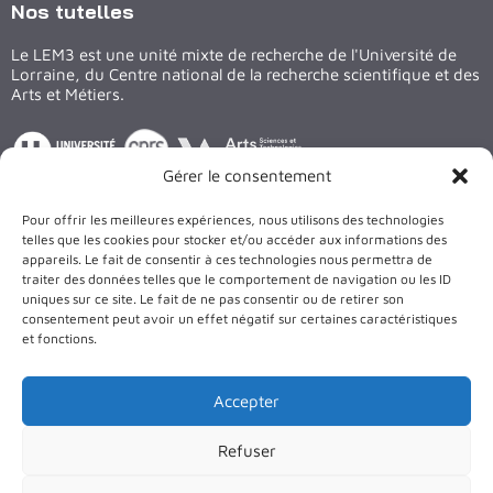
Nos tutelles
Le LEM3 est une unité mixte de recherche de l'Université de
Lorraine, du Centre national de la recherche scientifique et des
Arts et Métiers.
Gérer le consentement
Suivez nous sur les réseaux
Pour offrir les meilleures expériences, nous utilisons des technologies
LinkedIn
X
Facebook
YouTube
telles que les cookies pour stocker et/ou accéder aux informations des
appareils. Le fait de consentir à ces technologies nous permettra de
traiter des données telles que le comportement de navigation ou les ID
Le bâtiment et les équipements du LEM3 sont cofinancés par
uniques sur ce site. Le fait de ne pas consentir ou de retirer son
l’Union Européenne
consentement peut avoir un effet négatif sur certaines caractéristiques
et fonctions.
Accepter
Refuser