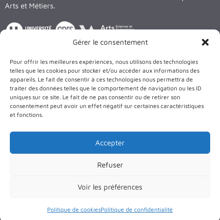
Arts et Métiers.
Gérer le consentement
Suivez nous sur les réseaux
Pour offrir les meilleures expériences, nous utilisons des technologies
LinkedIn
X
Facebook
YouTube
telles que les cookies pour stocker et/ou accéder aux informations des
appareils. Le fait de consentir à ces technologies nous permettra de
traiter des données telles que le comportement de navigation ou les ID
Le bâtiment et les équipements du LEM3 sont cofinancés par
uniques sur ce site. Le fait de ne pas consentir ou de retirer son
l’Union Européenne
consentement peut avoir un effet négatif sur certaines caractéristiques
et fonctions.
Accepter
Refuser
Voir les préférences
2026 © LEM3 •
Université de Lorraine
•
Déclaration
d’accessibilité
•
Aide à la navigation
•
Plan du site
•
Mentions
Politique de cookies
Politique de confidentialité
légales
•
Politique de confidentialité