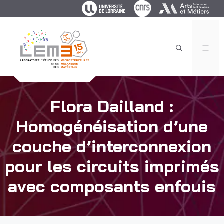
Aller
au
contenu
MEN
Flora Dailland :
Homogénéisation d’une
couche d’interconnexion
pour les circuits imprimés
avec composants enfouis