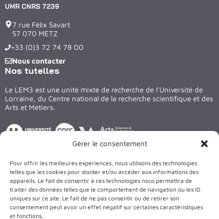
UMR CNRS 7239
7 rue Félix Savart
57 070 METZ
+33 (0)3 72 74 78 00
Nous contacter
Nos tutelles
Le LEM3 est une unité mixte de recherche de l'Université de
Lorraine, du Centre national de la recherche scientifique et des
Arts et Métiers.
Gérer le consentement
Suivez nous sur les réseaux
Pour offrir les meilleures expériences, nous utilisons des technologies
LinkedIn
X
Facebook
YouTube
telles que les cookies pour stocker et/ou accéder aux informations des
appareils. Le fait de consentir à ces technologies nous permettra de
traiter des données telles que le comportement de navigation ou les ID
Le bâtiment et les équipements du LEM3 sont cofinancés par
uniques sur ce site. Le fait de ne pas consentir ou de retirer son
l’Union Européenne
consentement peut avoir un effet négatif sur certaines caractéristiques
et fonctions.